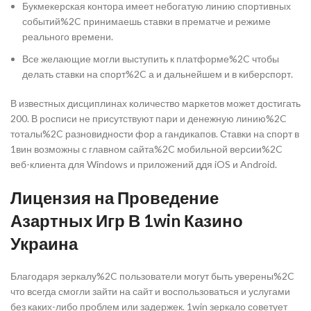
Букмекерская контора имеет небогатую линию спортивных
событий%2C принимаешь ставки в прематче и режиме
реального времени.
Все желающие могли выступить к платформе%2C чтобы
делать ставки на спорт%2C а и дальнейшем и в киберспорт.
В известных дисциплинах количество маркетов может достигать
200. В росписи не присутствуют пари и денежную линию%2C
тоталы%2C разновидности фор а гандикапов. Ставки на спорт в
1вин возможны с главном сайта%2C мобильной версии%2C
веб-клиента для Windows и приложений ддя iOS и Android.
Лицензия на Проведение
Азартных Игр В 1win Казино
Украина
Благодаря зеркалу%2C пользователи могут быть уверены%2C
что всегда смогли зайти на сайт и воспользоваться и услугами
без каких-либо проблем или задержек. 1win зеркало советует