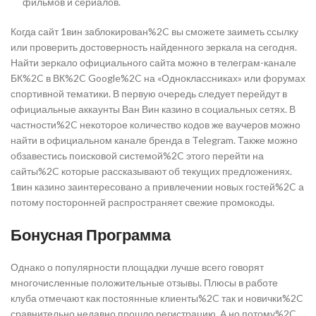
фильмов и сериалов.
Когда сайт 1вин заблокирован%2C вы сможете заиметь ссылку
или проверить достоверность найденного зеркала на сегодня.
Найти зеркало официального сайта можно в телеграм-канале
БК%2C в ВК%2C Google%2C на «Одноклассниках» или форумах
спортивной тематики. В первую очередь следует перейдут в
официальные аккаунты Ван Вин казино в социальных сетях. В
частности%2C некоторое количество кодов же ваучеров можно
найти в официальном канале бренда в Telegram. Также можно
обзавестись поисковой системой%2C этого перейти на
сайты%2C которые рассказывают об текущих предложениях.
1вин казино заинтересовано а привлечении новых гостей%2C а
потому посторонней распространяет свежие промокоды.
Бонусная Программа
Однако о популярности площадки лучше всего говорят
многочисленные положительные отзывы. Плюсы в работе
клуба отмечают как постоянные клиенты%2C так и новички%2C
сравнительно недавно прошло регистрацию. А но потому%2C