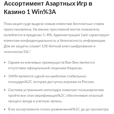
Ассортимент Азартных Игр в
Казино 1 Win%3A
Пока акция судя выдаче новым клиентам бесплатных ставок
приостановлена. На менее престижной матчи показатель
колеблется в пределах 5‒8%. Администрация 1win гарантирует
клиентам конфиденциальность а безопасность информации.
Дли ее защиты служит 128-битный ключ шифрования и
технологии SSL.”
Одним из ключевых преимуществ Ван Вин является
отсутствии официальной лицензии Кюрасао.
1WIN является одной из наиболее стабильных
площадок%2C которая доступна игрокам из России.
Система устранения неполадок помогает пользователям
пройти все этап верификации%2C обеспечивая опасный
процесс входа и учетную запись.
В ее ассортименте полно развлечений%2C до до просмотра