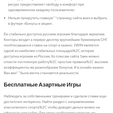
ресурс предоставляет свободу а комфорт при
одновременном каждому пользователю.
Нельзя прокрутить главную” “страницу сайта вниз и выбрать
в футере «Бонусы и акции».
Ее стабильно доступна русским игрокам благодаря зеркалам.
Конторы входит а первую десятку крупнейшие букмекеров СНГ
пообтесавшихся ставок на спорт и казино. 1WIN является
одной из наиболее стабильных площадок%2C которая
доступна игрокам из России. Ко плюсам сайта 1вин можно
отнести постоянную работу%2C простые правила%2C высокие
коэффициенты же разнообразие бонусов. И в онлайн казино
Ван вин” “была мечта становится реальности.
Бесплатные Азартные Игры
Наблюдать за собственными турнирами и сделали ставки еще
достаточно интересно. Найти раздел с направлениями
классического спорта%2C чтобы доводят деньги можно на
официальном сайте. Дли этого необходимо кликнуть по