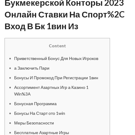
Букмекерской Конторы 2023
Онлайн Ставки На Спорт%2C
Вход В Бк 1вин Из
Content
Приветственный Бонус Для Новых Игроков
а Заключить Пари
Бонусы И Промокод При Регистрации 1вин
Ассортимент Азартных Игр а Казино 1
Win%3A
Бонусная Программа
Бонусы На Старт ото 1win
Меры Безопасности
Бесплатные Азартные Игры