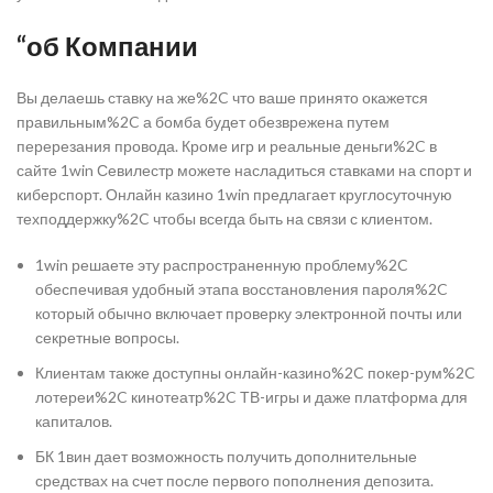
“об Компании
Вы делаешь ставку на же%2C что ваше принято окажется
правильным%2C а бомба будет обезврежена путем
перерезания провода. Кроме игр и реальные деньги%2C в
сайте 1win Севилестр можете насладиться ставками на спорт и
киберспорт. Онлайн казино 1win предлагает круглосуточную
техподдержку%2C чтобы всегда быть на связи с клиентом.
1win решаете эту распространенную проблему%2C
обеспечивая удобный этапа восстановления пароля%2C
который обычно включает проверку электронной почты или
секретные вопросы.
Клиентам также доступны онлайн-казино%2C покер-рум%2C
лотереи%2C кинотеатр%2C ТВ-игры и даже платформа для
капиталов.
БК 1вин дает возможность получить дополнительные
средствах на счет после первого пополнения депозита.