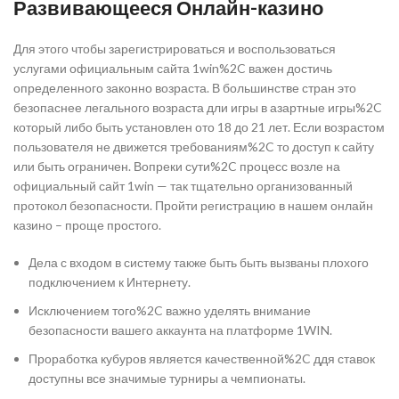
Развивающееся Онлайн-казино
Для этого чтобы зарегистрироваться и воспользоваться
услугами официальным сайта 1win%2C важен достичь
определенного законно возраста. В большинстве стран это
безопаснее легального возраста дли игры в азартные игры%2C
который либо быть установлен ото 18 до 21 лет. Если возрастом
пользователя не движется требованиям%2C то доступ к сайту
или быть ограничен. Вопреки сути%2C процесс возле на
официальный сайт 1win — так тщательно организованный
протокол безопасности. Пройти регистрацию в нашем онлайн
казино – проще простого.
Дела с входом в систему также быть быть вызваны плохого
подключением к Интернету.
Исключением того%2C важно уделять внимание
безопасности вашего аккаунта на платформе 1WIN.
Проработка кубуров является качественной%2C ддя ставок
доступны все значимые турниры а чемпионаты.