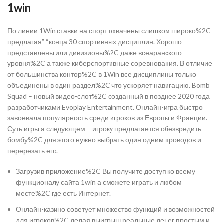
1win
По линии 1Win ставки на спорт охвачены слишком широко%2C
предлагая” “конца 30 спортивных дисциплин. Хорошо
представлены или дивизионы%2C даже всеаранского
уровня%2C а также киберспортивные соревнования. В отличие
от большинства контор%2C в 1Win все дисциплины только
объединены в один раздел%2C что ускоряет навигацию. Bomb
Squad – новый видео-слот%2C созданный в позднее 2020 года
разработчиками Evoplay Entertainment. Онлайн-игра быстро
завоевала популярность среди игроков из Европы и Франции.
Суть игры а следующем – игроку предлагается обезвредить
бомбу%2C для этого нужно выбрать один одним проводов и
перерезать его.
Загрузив приложение%2C Вы получите доступ ко всему
функционалу сайта 1win а сможете играть и любом
месте%2C где есть Интернет.
Онлайн-казино советует множество функций и возможностей
для игроков%2C делая выигрыш реальные денег простым и