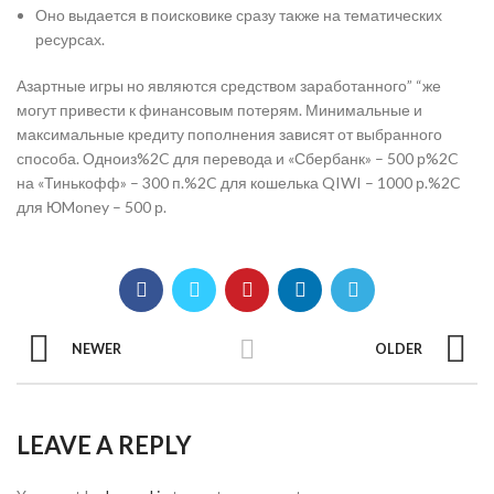
Оно выдается в поисковике сразу также на тематических
ресурсах.
Азартные игры но являются средством заработанного” “же
могут привести к финансовым потерям. Минимальные и
максимальные кредиту пополнения зависят от выбранного
способа. Одноиз%2C для перевода и «Сбербанк» – 500 р%2C
на «Тинькофф» – 300 п.%2C для кошелька QIWI – 1000 р.%2C
для ЮMoney – 500 р.
NEWER
OLDER
LEAVE A REPLY