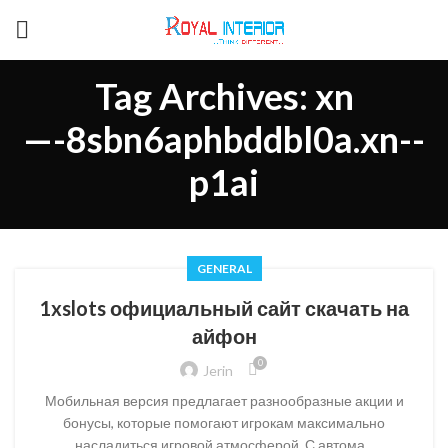
Tag Archives: xn
—-8sbn6aphbddbl0a.xn--
p1ai
GENERAL
1xslots официальный сайт скачать на
айфон
0
Jerin
Мобильная версия предлагает разнообразные акции и
бонусы, которые помогают игрокам максимально
насладиться игровой атмосферой. С автома...