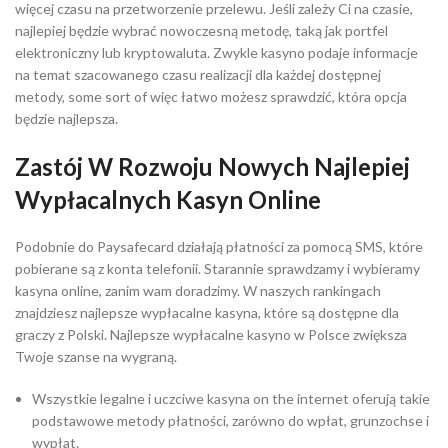
więcej czasu na przetworzenie przelewu. Jeśli zależy Ci na czasie,
najlepiej będzie wybrać nowoczesną metodę, taką jak portfel
elektroniczny lub kryptowaluta. Zwykle kasyno podaje informacje
na temat szacowanego czasu realizacji dla każdej dostępnej
metody, some sort of więc łatwo możesz sprawdzić, która opcja
będzie najlepsza.
Zastój W Rozwoju Nowych Najlepiej
Wypłacalnych Kasyn Online
Podobnie do Paysafecard działają płatności za pomocą SMS, które
pobierane są z konta telefonii. Starannie sprawdzamy i wybieramy
kasyna online, zanim wam doradzimy. W naszych rankingach
znajdziesz najlepsze wypłacalne kasyna, które są dostępne dla
graczy z Polski. Najlepsze wypłacalne kasyno w Polsce zwiększa
Twoje szanse na wygraną.
Wszystkie legalne i uczciwe kasyna on the internet oferują takie
podstawowe metody płatności, zarówno do wpłat, grunzochse i
wypłat.