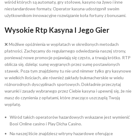
wśród których są automaty, gry stołowe, kasyno na żywo i inne
niestandardowe formaty. Operator kasyna udostępnił swoim
użytkownikom innowacyjne rozwiązanie koła fortuny z bonusami.
Wysokie Rtp Kasyna I Jego Gier
❌ Możliwe opóźnienia w wypłatach w określonych metodach
płatności. Zachęcamy do regularnego odwiedzania naszej strony,
ponieważ nowe promocje pojawiają się często, a trwają krótko. RTP
oblicza się, dzieląc sumę wygranych przez sumę postawionych
stawek. Poza tym znajdziemy tu nie und nimmer tylko gry kasynowe
w wielkich ilościach, ale również zakłady bukmacherskie w wielu
różnorodnych dyscyplinach sportowych. Dokładnie przeczytaj
warunki i zasady wybranego przez Ciebie kasyna i upewnij się, że nie
masz do czynienia z opłatami, które znacząco uszczuplą Twoją
wypłatę.
Wśród takich operatorów hazardowych wskazane jest wymienić
Booi Online casino i Play Dicha Casino.
Na naszej liście znajdziesz witryny hazardowe oferujące