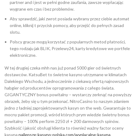
partner and i jest w pełni godne zaufania, zawsze wypłacając
wygrane em czas i bez problemów.
Aby sprawdzić, jaki zwrot posiada wybrany przez ciebie automat
online, kliknij t przycisk pomocy, aby przejść do pełnych zasad
slotu.
Polscy gracze mogą korzystać z popularnych metod płatności,
tego rodzaju jak BLIK, Przelewy24, karty kredytowe we portfele
elektroniczne.
W tej drugiej czeka mhh nas już ponad 5000 gier od świetnych
dostawców. KatsuBet to świetne kasyno utrzymane w klimatach
Dalekiego Wschodu, a jednocześnie z ciekawą ofertą najnowszych
habgier od producentów oprogramowania z całego świata.
GIGANTYCZNY bonus powitalny – wystarczy zerknąć na powyższy
obrazek, żeby się u tym przekonać. NitroCasino to naszym zdaniem
jedno z ładniej zaprojektowanych kasyn on the web. Gwarantuje to
mocny pakiet promocji, wśród których prym wiedzie świetny bonus
powitalny – 100% perform 2250 zł + 200 darmowych spinów.
Szybkość i jakość obsługi klienta to również ważny factor oceny
kasyna
najlepsze-kasyno-polska.com/wyplacalne-kasyna
.