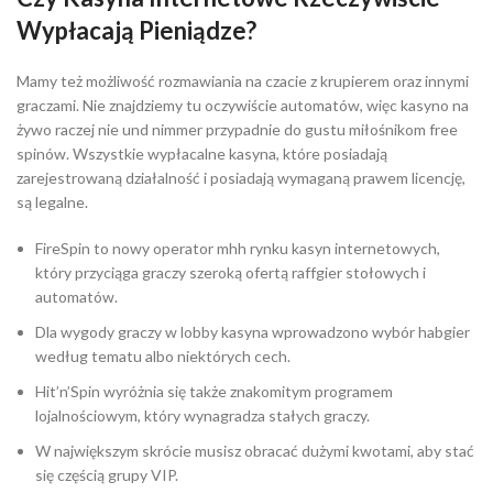
Wypłacają Pieniądze?
Mamy też możliwość rozmawiania na czacie z krupierem oraz innymi
graczami. Nie znajdziemy tu oczywiście automatów, więc kasyno na
żywo raczej nie und nimmer przypadnie do gustu miłośnikom free
spinów. Wszystkie wypłacalne kasyna, które posiadają
zarejestrowaną działalność i posiadają wymaganą prawem licencję,
są legalne.
FireSpin to nowy operator mhh rynku kasyn internetowych,
który przyciąga graczy szeroką ofertą raffgier stołowych i
automatów.
Dla wygody graczy w lobby kasyna wprowadzono wybór habgier
według tematu albo niektórych cech.
Hit’n’Spin wyróżnia się także znakomitym programem
lojalnościowym, który wynagradza stałych graczy.
W największym skrócie musisz obracać dużymi kwotami, aby stać
się częścią grupy VIP.