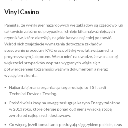
Vinyl Casino
Pamiętaj, że wyniki gier hazardowych we zakładów są częściowo lub
całkowicie zależne od przypadku. Istnieje kilka najważniejszych
czynników, które określają, na jakie kasyna najlepiej postawić.
Wśród nich znajdziecie wymagania dotyczące zakładów,
stosowanie procedury KYC oraz politykę wypłat związanych z
progresywnym jackpotem. Warto mieć na uwadze, że w znacznej
większości przypadków wypłata wygranych wiąże się z
potwierdzeniem tożsamości ważnym dokumentem a nieraz
wyciągiem z konta.
Najbardziej znana organizacja tego rodzaju to TST, czyli
Technical Devices Testing.
Pośród wielu kasy na uwagę zasługuje kasyno Energy założone
w 2013 roku, które oferuje ponad 650 gier z wysoką stopą
zwrotu od najlepszych dostawców.
Co więcej, jeżeli konsultanci posługują się językiem polskim, czas