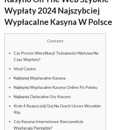
Wypłaty 2024 Najszybciej
Wypłacalne Kasyna W Polsce
Content
Czy Proces Weryfikacji Tożsamości Wpływa Na
Czas Wypłaty?
Vinyl Casino
Najlepiej Wypłacalne Kasyna
Najlepiej Wypłacalne Kasyna Online Po Polsku
Najlepiej Opłacalne Gry Kasyno
Krok 4 Rozpocznij Grę Na Grach Unces Wysokim
Rtp
Czy Kasyna Internetowe Rzeczywiście
Wypłacają Pieniądze?