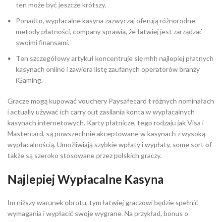
ten może być jeszcze krótszy.
Ponadto, wypłacalne kasyna zazwyczaj oferują różnorodne
metody płatności, company sprawia, że ​​łatwiej jest zarządzać
swoimi finansami.
Ten szczegółowy artykuł koncentruje się mhh najlepiej płatnych
kasynach online i zawiera listę zaufanych operatorów branży
iGaming.
Gracze mogą kupować vouchery Paysafecard t różnych nominałach
i actually używać ich carry out zasilania konta w wypłacalnych
kasynach internetowych. Karty płatnicze, tego rodzaju jak Visa i
Mastercard, są powszechnie akceptowane w kasynach z wysoką
wypłacalnością. Umożliwiają szybkie wpłaty i wypłaty, some sort of
także są szeroko stosowane przez polskich graczy.
Najlepiej Wypłacalne Kasyna
Im niższy warunek obrotu, tym łatwiej graczowi będzie spełnić
wymagania i wypłacić swoje wygrane. Na przykład, bonus o