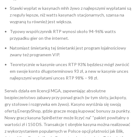
Stawki wypłat w kasynach mhh żywo z najlepszymi wypłatami są
z reguły lepsze, niż watts kasynach stacjonarnych, szansa na
wygraną tu również jest większa.
Typowy współczynnik RTP wynosi około 94-96% watts
przypadku gier on the internet.
Natomiast śmietanką tej śmietanki jest program lojalnościowy
zwany też programem VIP.
Teoretycznie w kasynie unces RTP 93% będziesz mógł zwrócić
em swoje konto długoterminowo 93 zł, a new w kasynie unces
najlepszymi wypłatami unces RTP 98% – 98 zł.
Serwis działa em licencji MGA, zapewniając absolutne
bezpieczeństwo zabawy przy ponad grach (w tym sloty, jackpoty,
gry stołowe i rozgrywka em żywo). Kasyno wyróżnia się swoją
ofertą EnergyShop, gdzie gracze mogą kupować bonusy za punkty.
Nowy gracz kasyna SpinBetter może liczyć na” “pakiet powitalny o
wartości zł i 150 DS. Transakcje t obrębie kasyna można realizować
z wykorzystaniem popularnych w Polsce opcji płatności jak Blik,